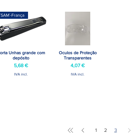
´SAM´-França
orta Unhas grande com
Oculos de Proteção
Visualização rápida
Visualização rápida
depósito
Transparentes
Preço
Preço
5,68 €
4,07 €
IVA incl.
IVA incl.
1
2
3