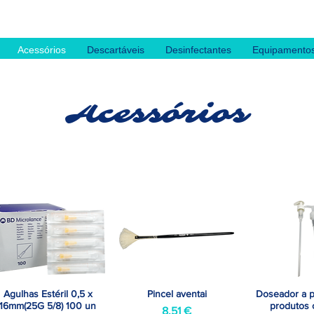
Acessórios
Descartáveis
Desinfectantes
Equipamento
Acessórios
Agulhas Estéril 0,5 x
Pincel aventai
Doseador a p
Visualização rápida
Visualização rápida
Visualizaçã
16mm(25G 5/8) 100 un
produtos 
Preço
8,51 €