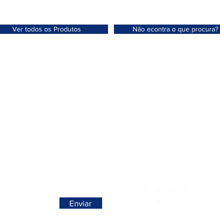
Ver todos os Produtos
Não econtra o que procura?
>
Contactos >
Folha de Domingo n° 25 A
+351 912 410 079
ro, Portugal
​(chamada para a rede móvel nacional
+351 289 803 067
no seu negócio / domicílio
​​(chamada para a rede fixa nacion
geral@carinabeaute.c
a nossa newsletter
Siga-nos >
ovidades em primeira mão!
Enviar