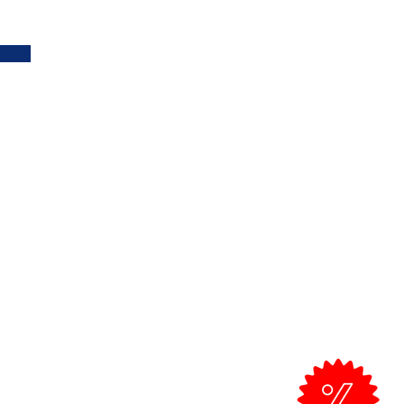
Apoio ao Cliente >
Clientes Profissionais
Trocas e devoluções
)
Política de Envio
Fale connosco
al)
om
Todos os preços incluem IVA.
Envio grátis a partir de 50€ para
envios Standard no Algarve.