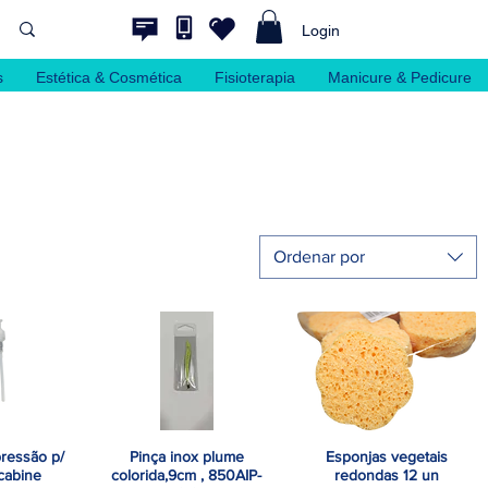
Login
s
Estética & Cosmética
Fisioterapia
Manicure & Pedicure
Ordenar por
ressão p/
Pinça inox plume
Esponjas vegetais
o rápida
Visualização rápida
Visualização rápida
cabine
colorida,9cm , 850AIP-
redondas 12 un