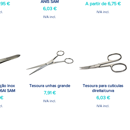
ANIS SAM
ormal
reço promocional
Preço promocional
,95 €
A partir de
6,75 €
Preço
6,03 €
cl.
IVA incl.
IVA incl.
ação inox
Tesoura unhas grande
Tesoura para cuticulas
o rápida
Visualização rápida
Visualização rápida
746AI SAM
direita/curva
Preço
7,91 €
o
Preço
 €
6,03 €
IVA incl.
cl.
IVA incl.