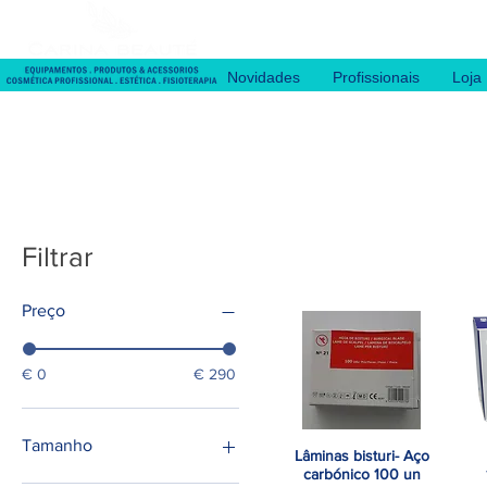
Novidades
Profissionais
Loja
Filtrar
Preço
€ 0
€ 290
Tamanho
Lâminas bisturi- Aço
Visualização rápida
carbónico 100 un