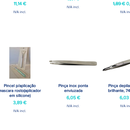
Preço
Preço n
P
11,14 €
1,89 €
0
IVA incl.
IVA incl.
IVA in
Pincel p/aplicação
Pinça inox ponta
Pinça depil
Visualização rápida
Visualização rápida
Visualizaçã
mascara rosto(aplicador
enviuzada
brilhante, 
em silicone)
Preço
Preç
6,05 €
6,03
Preço
3,89 €
IVA incl.
IVA in
IVA incl.