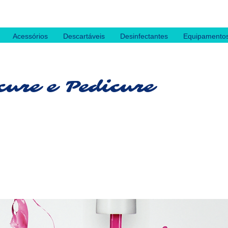
Acessórios
Descartáveis
Desinfectantes
Equipamento
ure e Pedicure