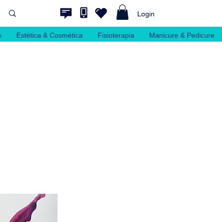
Login
s
Estética & Cosmética
Fisioterapia
Manicure & Pedicure