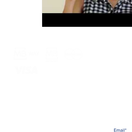
Meios de Pagamento >
Armazém 
Rua Jornal 
8005-248 Fa
Entregamos 
Subscreva 
Livro de Reclamações
Todas as n
© 2025 Carina Beauté