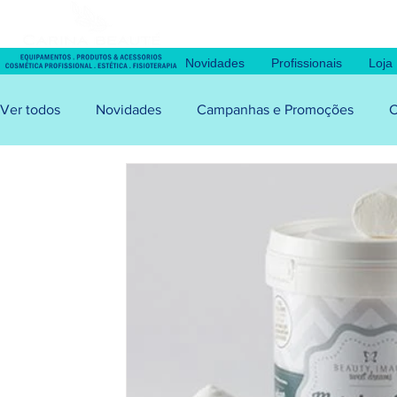
Novidades
Profissionais
Loja
Ver todos
Novidades
Campanhas e Promoções
C