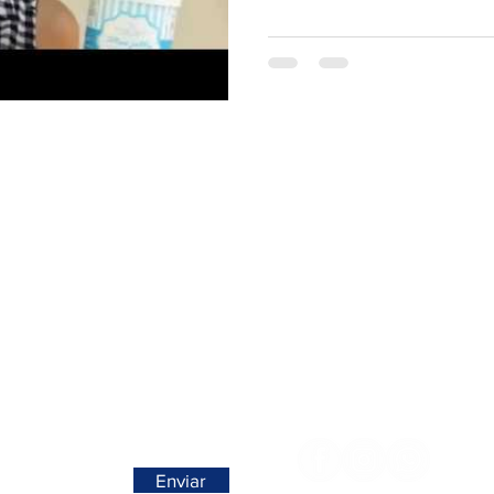
>
Contactos >
Folha de Domingo n° 25 A
+351 912 410 079
ro, Portugal
​(chamada para a rede móvel nacional
+351 289 803 067
no seu negócio / domicílio
​​(chamada para a rede fixa nacion
geral@carinabeaute.c
a nossa newsletter
Siga-nos >
ovidades em primeira mão!
Enviar