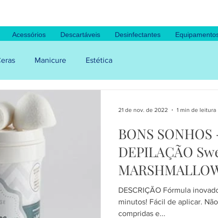
Acessórios
Descartáveis
Desinfectantes
Equipamento
eras
Manicure
Estética
21 de nov. de 2022
1 min de leitura
BONS SONHOS 
DEPILAÇÃO Sweet Dreams DELUXE
MARSHMALLOW
DESCRIÇÃO Fórmula inovadora
minutos! Fácil de aplicar. Não
compridas e...