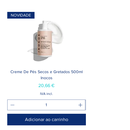
NOVIDADE
Creme De Pés Secos e Gretados 500ml
Inocos
Preço
20,66 €
IVA incl.
Adicionar ao carrinho