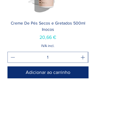
Creme De Pés Secos e Gretados 500ml
Inocos
Preço
20,66 €
IVA incl.
Adicionar ao carrinho
Armazém >
Rua Jornal Folha de Domingo n° 25 A
8005-248 Faro, Portugal
Entregamos no seu negócio / domicílio