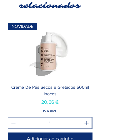
relacionados
NOVIDADE
Creme De Pés Secos e Gretados 500ml
Inocos
Preço
20,66 €
IVA incl.
Adicionar ao carrinho