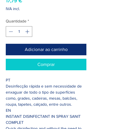
Preço
17,79 €
IVA incl.
Quantidade
*
Adicionar ao carrinho
Comprar
PT
Desinfecção rápida e sem necessidade de
enxaguar de todo o tipo de superfícies
como, grades, cadeiras, mesas, balcões,
roupa, tapetes, calçado, entre outros.
EN
INSTANT DISINFECTANT IN SPRAY SANIT
COMPLET
Quick disinfection and without the need to