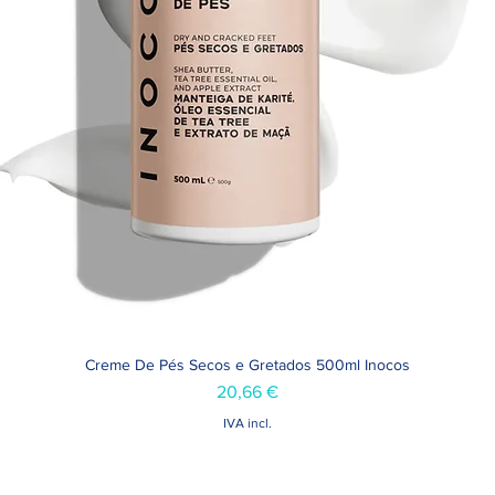
Creme De Pés Secos e Gretados 500ml Inocos
Visualização rápida
Preço
20,66 €
IVA incl.