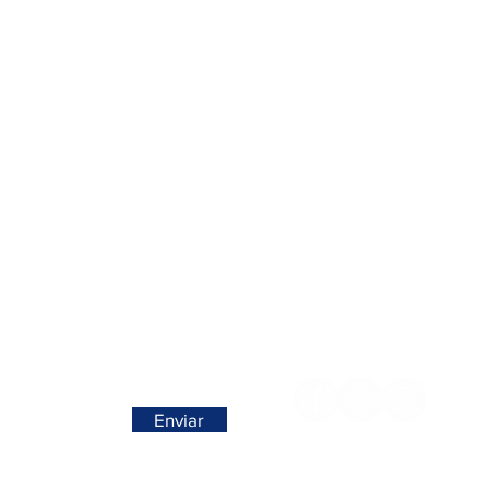
>
Contactos >
Folha de Domingo n° 25 A
+351 912 410 079
ro, Portugal
​(chamada para a rede móvel nacional
+351 289 803 067
no seu negócio / domicílio
​​(chamada para a rede fixa nacion
geral@carinabeaute.c
a nossa newsletter
Siga-nos >
ovidades em primeira mão!
Enviar