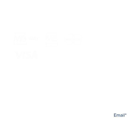
Meios de Pagamento >
Armazém 
Rua Jornal 
8005-248 Fa
Entregamos 
Subscreva 
Livro de Reclamações
Todas as n
© 2025 Carina Beauté
Criado com
PRISMA