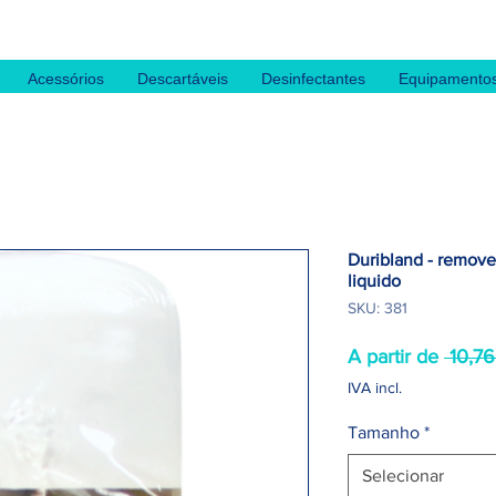
Acessórios
Descartáveis
Desinfectantes
Equipamento
Duribland - remove
liquido
SKU: 381
A partir de
 10,76
IVA incl.
Tamanho
*
Selecionar