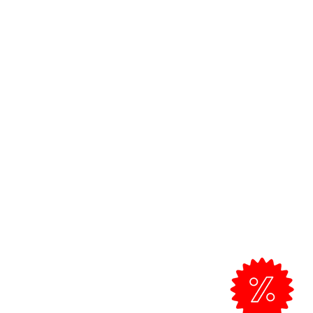
Apoio ao Cliente >
Clientes Profissionais
Trocas e devoluções
)
Política de Envio
Fale connosco
al)
om
Todos os preços incluem IVA.
Envio grátis a partir de 50€ para
envios Standard no Algarve.