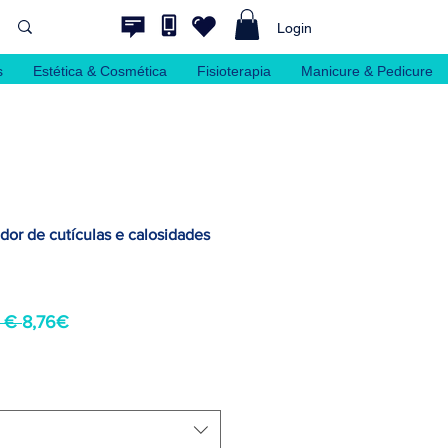
Login
s
Estética & Cosmética
Fisioterapia
Manicure & Pedicure
dor de cutículas e calosidades
Preço
Preço
 € 
8,76€
normal
promocional