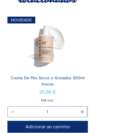
relacionados
NOVIDADE
Creme De Pés Secos e Gretados 500ml
Inocos
Preço
20,66 €
IVA incl.
Adicionar ao carrinho