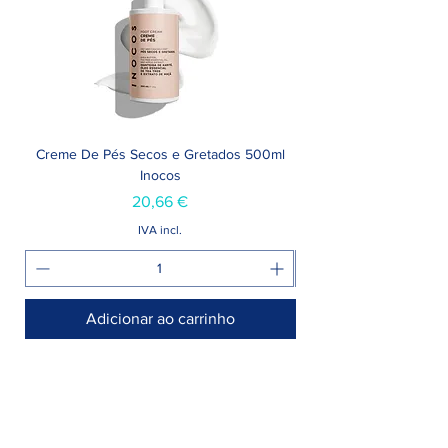
Creme De Pés Secos e Gretados 500ml
Inocos
Preço
20,66 €
IVA incl.
Adicionar ao carrinho
Armazém >
Rua Jornal Folha de Domingo n° 25 A
8005-248 Faro, Portugal