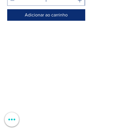
Adicionar ao carrinho
Armazém >
Rua Jornal Folha de Domingo n° 25 A
8005-248 Faro, Portugal
Entregamos no seu negócio / domicílio
Contactos >
+351 912 410 079
​(chamada para a rede móvel nacional)
+351 289 803 067
​​(chamada para a rede fixa nacional)
geral@carinabeaute.com
Apoio ao Cliente >