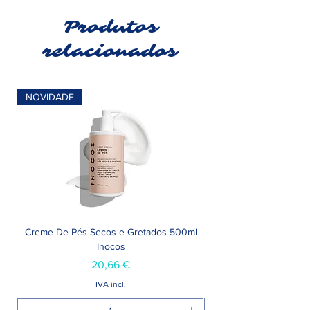
Produtos
relacionados
NOVIDADE
Creme De Pés Secos e Gretados 500ml
Inocos
Preço
20,66 €
IVA incl.