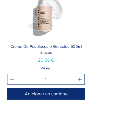
Creme De Pés Secos e Gretados 500ml
Inocos
Preço
20,66 €
IVA incl.
Adicionar ao carrinho
Armazém >
Rua Jornal Folha de Domingo n° 25 A