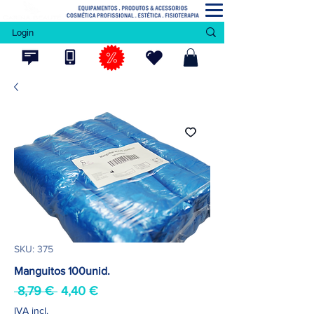
Login
SKU: 375
Manguitos 100unid.
Preço
Preço
 8,79 € 
4,40 €
normal
promocional
IVA incl.