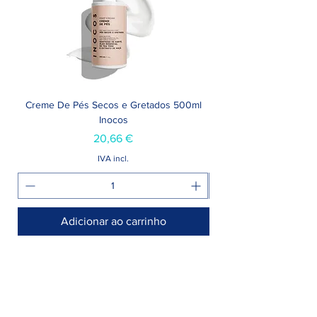
Creme De Pés Secos e Gretados 500ml
Inocos
Preço
20,66 €
IVA incl.
Adicionar ao carrinho
Armazém >
Rua Jornal Folha de Domingo n° 25 A
8005-248 Faro, Portugal