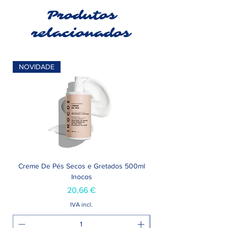
Produtos
relacionados
NOVIDADE
Creme De Pés Secos e Gretados 500ml
Inocos
Preço
20,66 €
IVA incl.