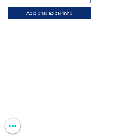
Adicionar ao carrinho
Armazém >
Rua Jornal Folha de Domingo n° 25 A
8005-248 Faro, Portugal
Entregamos no seu negócio / domicílio
Contactos >
+351 912 410 079
​(chamada para a rede móvel nacional)
+351 289 803 067
​​(chamada para a rede fixa nacional)
geral@carinabeaute.com
Apoio ao Cliente >