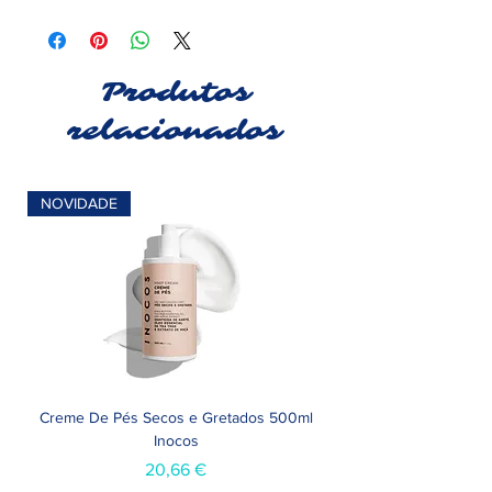
Produtos
relacionados
NOVIDADE
Creme De Pés Secos e Gretados 500ml
Inocos
Preço
20,66 €