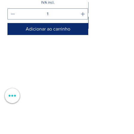
IVA incl.
Adicionar ao carrinho
Armazém >
Rua Jornal Folha de Domingo n° 25 A
8005-248 Faro, Portugal
Entregamos no seu negócio / domicílio
Contactos >
+351 912 410 079
​(chamada para a rede móvel nacional)
+351 289 803 067
​​(chamada para a rede fixa nacional)
geral@carinabeaute.com