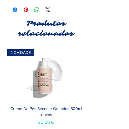
Produtos
relacionados
NOVIDADE
Creme De Pés Secos e Gretados 500ml
Inocos
Preço
20,66 €