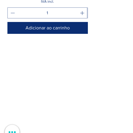
IVA incl.
Adicionar ao carrinho
Armazém >
Rua Jornal Folha de Domingo n° 25 A
8005-248 Faro, Portugal
Entregamos no seu negócio / domicílio
Contactos >
+351 912 410 079
​(chamada para a rede móvel nacional)
+351 289 803 067
​​(chamada para a rede fixa nacional)
geral@carinabeaute.com