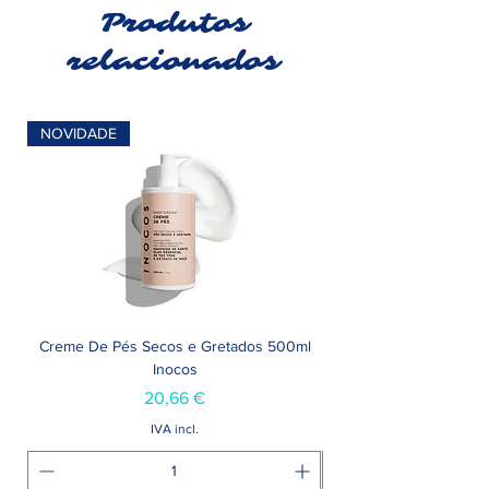
Produtos
relacionados
NOVIDADE
Creme De Pés Secos e Gretados 500ml
Inocos
Preço
20,66 €
IVA incl.