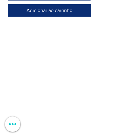
Adicionar ao carrinho
Armazém >
Rua Jornal Folha de Domingo n° 25 A
8005-248 Faro, Portugal
Entregamos no seu negócio / domicílio
Contactos >
+351 912 410 079
​(chamada para a rede móvel nacional)
+351 289 803 067
​​(chamada para a rede fixa nacional)
geral@carinabeaute.com
Apoio ao Cliente >