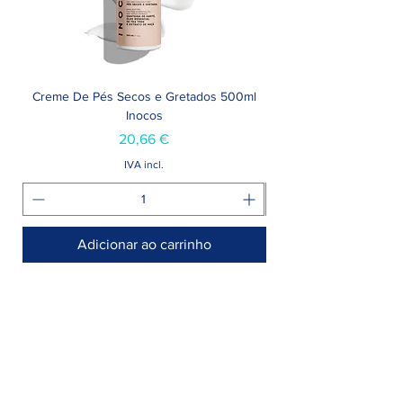
Creme De Pés Secos e Gretados 500ml
Inocos
Preço
20,66 €
IVA incl.
Adicionar ao carrinho
Armazém >
Rua Jornal Folha de Domingo n° 25 A
8005-248 Faro, Portugal
Entregamos no seu negócio / domicílio