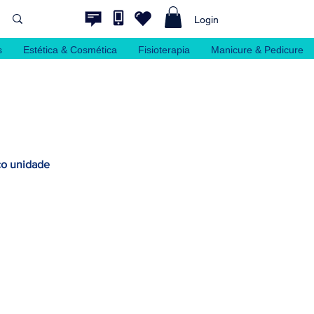
Login
s
Estética & Cosmética
Fisioterapia
Manicure & Pedicure
co unidade