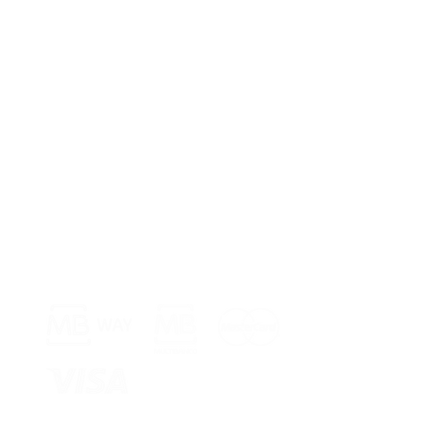
Meios de Pagamento >
Armazém 
Rua Jornal 
8005-248 Fa
Entregamos 