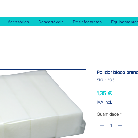
Acessórios
Descartáveis
Desinfectantes
Equipamento
Polidor bloco bran
SKU: 203
Preço
1,35 €
IVA incl.
Quantidade
*