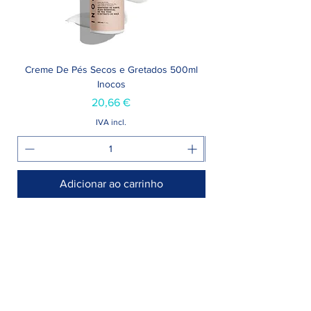
Creme De Pés Secos e Gretados 500ml
Inocos
Preço
20,66 €
IVA incl.
Adicionar ao carrinho
Armazém >
Rua Jornal Folha de Domingo n° 25 A
8005-248 Faro, Portugal
Entregamos no seu negócio / domicílio