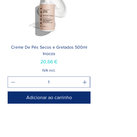
Creme De Pés Secos e Gretados 500ml
Inocos
Preço
20,66 €
IVA incl.
Adicionar ao carrinho
Armazém >
Rua Jornal Folha de Domingo n° 25 A
8005-248 Faro, Portugal