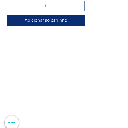
Adicionar ao carrinho
Armazém >
Rua Jornal Folha de Domingo n° 25 A
8005-248 Faro, Portugal
Entregamos no seu negócio / domicílio
Contactos >
+351 912 410 079
​(chamada para a rede móvel nacional)
+351 289 803 067
​​(chamada para a rede fixa nacional)
geral@carinabeaute.com