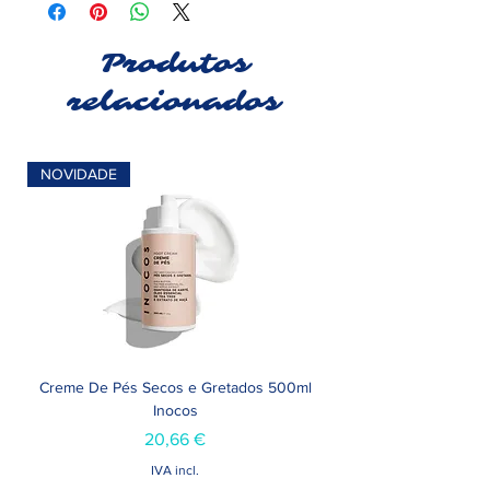
Produtos
relacionados
NOVIDADE
Creme De Pés Secos e Gretados 500ml
Inocos
Preço
20,66 €
IVA incl.