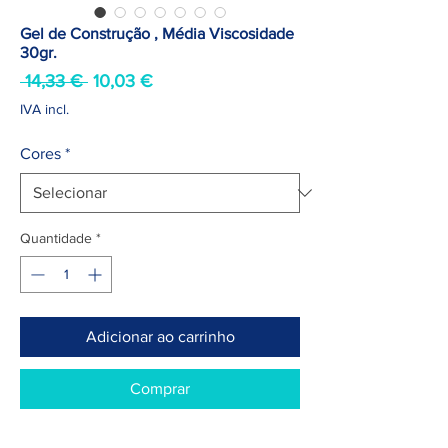
Gel de Construção , Média Viscosidade
30gr.
Preço
Preço
 14,33 € 
10,03 €
normal
promocional
IVA incl.
Cores
*
Quantidade
*
Adicionar ao carrinho
Comprar