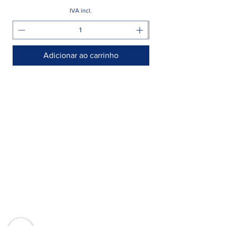
IVA incl.
Adicionar ao carrinho
Armazém >
Rua Jornal Folha de Domingo n° 25 A
8005-248 Faro, Portugal
Entregamos no seu negócio / domicílio
Contactos >
+351 912 410 079
​(chamada para a rede móvel nacional)
+351 289 803 067
​​(chamada para a rede fixa nacional)