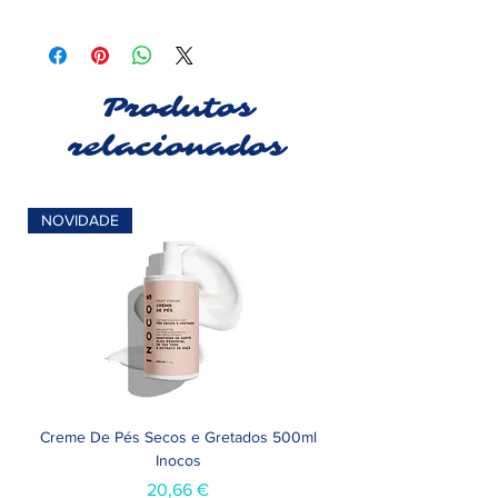
Produtos
relacionados
NOVIDADE
Creme De Pés Secos e Gretados 500ml
Inocos
Preço
20,66 €