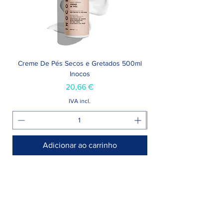
Creme De Pés Secos e Gretados 500ml
Inocos
Preço
20,66 €
IVA incl.
Adicionar ao carrinho
Armazém >
Rua Jornal Folha de Domingo n° 25 A
8005-248 Faro, Portugal