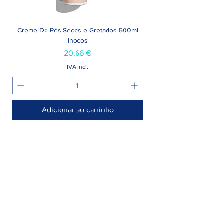
Creme De Pés Secos e Gretados 500ml
Inocos
Preço
20,66 €
IVA incl.
Adicionar ao carrinho
Armazém >
Rua Jornal Folha de Domingo n° 25 A
8005-248 Faro, Portugal
Entregamos no seu negócio / domicílio
Contactos >