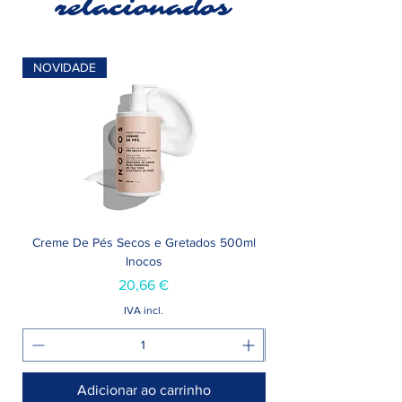
relacionados
NOVIDADE
Creme De Pés Secos e Gretados 500ml
Inocos
Preço
20,66 €
IVA incl.
Adicionar ao carrinho