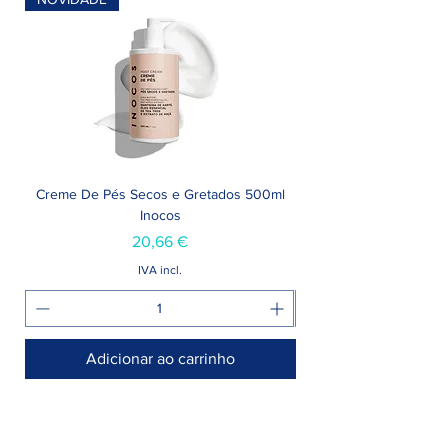
Creme De Pés Secos e Gretados 500ml
Inocos
Preço
20,66 €
IVA incl.
Adicionar ao carrinho
Armazém >