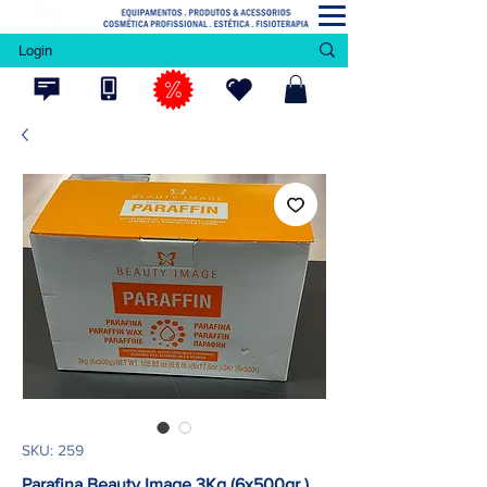
Login
SKU: 259
Parafina Beauty Image 3Kg (6x500gr.)