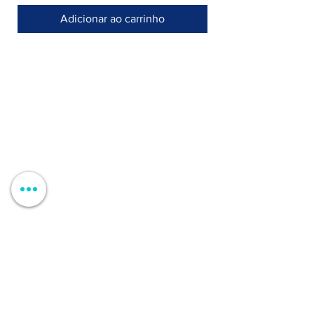
Adicionar ao carrinho
Armazém >
Rua Jornal Folha de Domingo n° 25 A
8005-248 Faro, Portugal
Entregamos no seu negócio / domicílio
Contactos >
+351 912 410 079
​(chamada para a rede móvel nacional)
+351 289 803 067
​​(chamada para a rede fixa nacional)
geral@carinabeaute.com
Apoio ao Cliente >
Clientes Profissionais