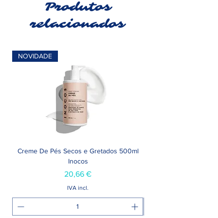
Produtos
relacionados
NOVIDADE
Creme De Pés Secos e Gretados 500ml
Inocos
Preço
20,66 €
IVA incl.