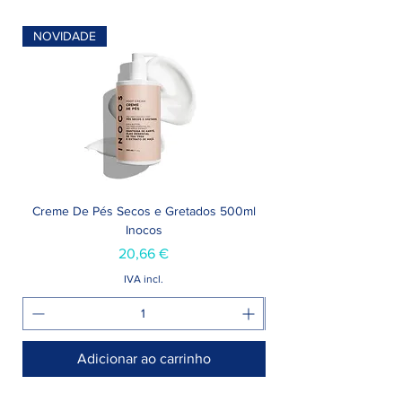
NOVIDADE
Creme De Pés Secos e Gretados 500ml
Inocos
Preço
20,66 €
IVA incl.
Adicionar ao carrinho