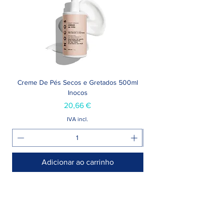
Creme De Pés Secos e Gretados 500ml
Inocos
Preço
20,66 €
IVA incl.
Adicionar ao carrinho
Armazém >
Rua Jornal Folha de Domingo n° 25 A