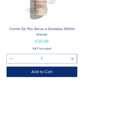
Creme De Pés Secos e Gretados 500ml
Inocos
Price
€20.66
VAT Included
Add to Cart
Shop >
Rua Jornal Folha de Domingo n ° 25 A
8005-248
Faro, Portugal
Schedule >