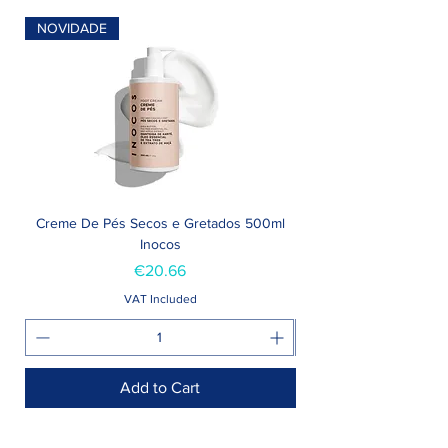
NOVIDADE
Creme De Pés Secos e Gretados 500ml
Inocos
Price
€20.66
VAT Included
Add to Cart